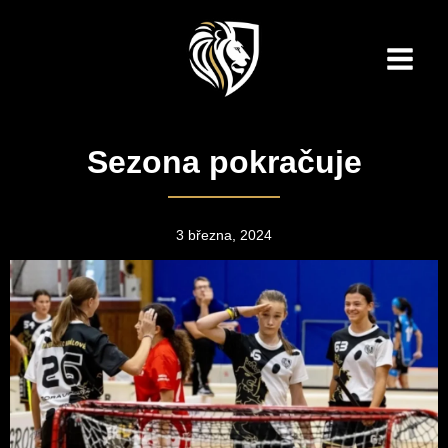
Přeskočit
na
obsah
Main
Men
Sezona pokračuje
3 března, 2024