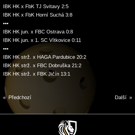
IBK HK x FbK TJ Svitavy 2:5
IBK HK x FbK Horní Suchá 3:8
▪️▪️▪️
IBK HK jun. x FBC Ostrava 0:8
IBK HK jun. x 1. SC Vítkovice 0:11
▪️▪️▪️
IBK HK strž. x HAGA Pardubice 20:2
IBK HK strž. x FBC Dobruška 21:2
IBK HK strž. x FBK Jičín 13:1
«
Předchozí
Další
»