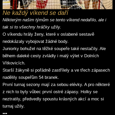
Ne každý víkend se daří
Některým našim týmům se tento víkend nedařilo, ale i
tak si to všechny hráčky užily.
O víkendu hrály ženy, které v oslabené sestavě
nedokázaly vybojovat žádné body.
Juniorky bohužel na těžké soupeře také nestačily. Ale
během daleké cesty zvládly i malý výlet v Dolních
Vítkovicích.
Starší žákyně si pořádně zastřílely a ve třech zápasech
nadělily soupeřům 54 branek.
První turnaj sezony mají za sebou elévky. A pro některé
z nich to byly vůbec první ostré zápasy. Holky se
neztratily, předvedly spoustu krásných akcí a moc si
turnaj užily.
▪️▪️▪️