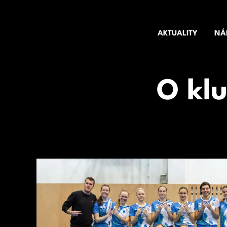
Přeskočit
na
AKTUALITY
NÁ
obsah
O kl