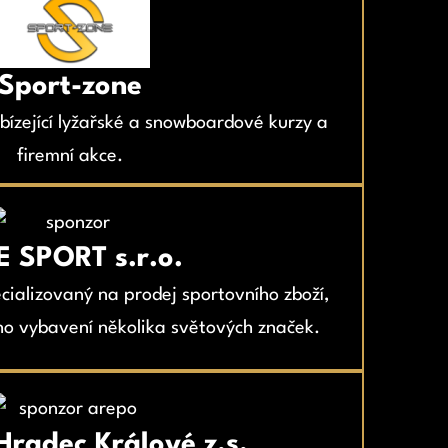
Sport-zon
e
ízející lyžařské a snowboardové kurzy a
firemní akce.
 SPORT s.r.o.
cializovaný na prodej sportovního zboží,
ho vybavení několika světových značek.
radec Králové z.s.