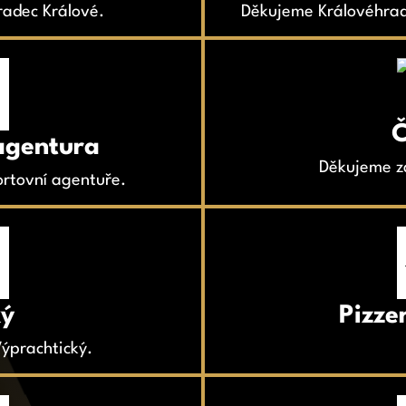
adec Králové.
Děkujeme Královéhrad
Č
agentura
Děkujeme z
rtovní agentuře.
ký
Pizze
ýprachtický.