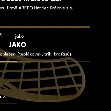
ru firmě AREPO Hradec Králové z.s.
JAKO
blečení (teplákovek, trik, kraťasů).
buv.