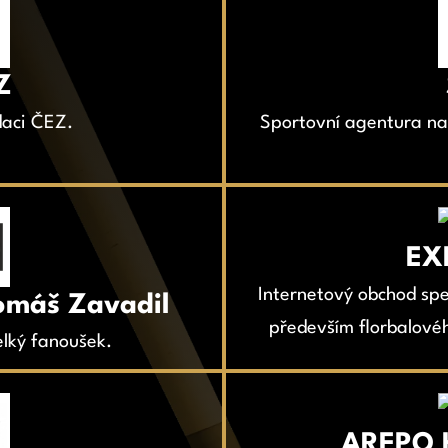
Z
aci ČEZ.
Sportovní agentura nab
EXE
Internetový obchod spe
omáš Zavadil
především florbalové
lký fanoušek.
AREPO H