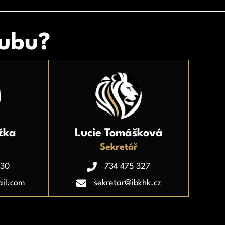
lubu?
žka
Lucie Tomášková
Sekretář
830
734 475 327
il.com
sekretar@ibkhk.cz