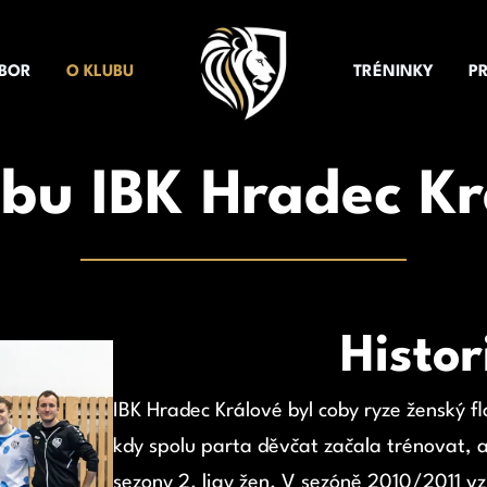
BOR
O KLUBU
TRÉNINKY
P
ubu IBK Hradec Kr
Histor
IBK Hradec Králové byl coby ryze ženský 
kdy spolu parta děvčat začala trénovat, a
sezony 2. ligy žen. V sezóně 2010/2011 vzn