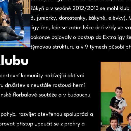
žákyň a v sezóně 2012/2013 se mohl klub 
B, juniorky, dorostenky, žákyně, elévky).
ligy žen, kde se zatím lvice drží vždy ve v
dokonce bojovaly o postup do Extraligy ž
týmovou strukturu a v 9 týmech působí pře
klubu
portovní komunity nabízející aktivní
u družstev s neustále rostoucí herní
enské florbalové soutěže a v budoucnu
 pohyb, rozvíjet otevřenou spolupráci a
orovat přístup „poučit se z prohry a