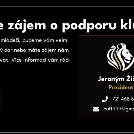
 zájem o podporu k
s mládeží, budeme vám velmi
ěcný dar nebo máte zájem nám
vat. Více informací vám rádi
Jeroným Ži
Prezident
721 468 
buft999@gma