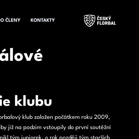
RO ČLENY
KONTAKTY
álové
ie klubu
florbalový klub založen počátkem roku 2009,
by již na podzim vstoupily do první soutěžní
ikl tým juniorek, o rok později tým starších