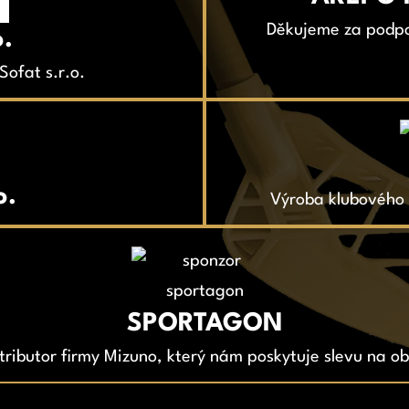
Děkujeme za podpo
o.
ofat s.r.o.
o.
Výroba klubového o
SPORTAGON
tributor firmy Mizuno, který nám poskytuje slevu na o