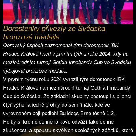
Dorostenky přivezly ze Švédska
bronzové medaile.
Obrovský úspěch zaznamenal tým dorostenek IBK
Hradec Králové hned v prvním týdnu roku 2024, kdy na
mezinárodním turnaji
Gothia Innebandy Cup
ve Švédsku
vybojoval bronzové medaile.
V prvním týdnu roku 2024 vyrazil tým dorostenek IBK
Hradec Králové na mezinárodní turnaj
Gothia Innebandy
Cup
do Švédska. Ze základní skupiny postoupil s bilancí
čtyř výher a jedné prohry do semifinále, kde ve
vyrovnaném boji podlehl Bulldogs Brno těsně 1:2.
Holky si kromě cenného kovu odváží také cenné
zkušenosti a spoustu skvělých společných zážitků, které