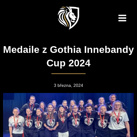
Přeskočit
na
obsah
Main
Men
Medaile z Gothia Innebandy
Cup 2024
3 března, 2024